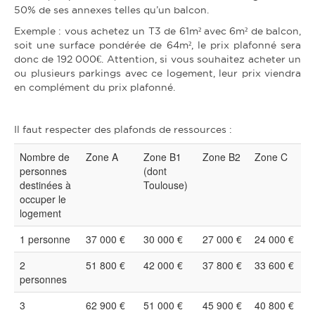
50% de ses annexes telles qu’un balcon.
Exemple : vous achetez un T3 de 61m² avec 6m² de balcon,
soit une surface pondérée de 64m², le prix plafonné sera
donc de 192 000€. Attention, si vous souhaitez acheter un
ou plusieurs parkings avec ce logement, leur prix viendra
en complément du prix plafonné.
Il faut respecter des plafonds de ressources :
Nombre de
Zone A
Zone B1
Zone B2
Zone C
personnes
(dont
destinées à
Toulouse)
occuper le
logement
1 personne
37 000 €
30 000 €
27 000 €
24 000 €
2
51 800 €
42 000 €
37 800 €
33 600 €
personnes
3
62 900 €
51 000 €
45 900 €
40 800 €