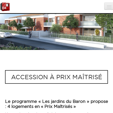
Menu principal
Aller au contenu principal
Aller au contenu secondaire
Les Jardins du Baron
LES JARDINS DU BARON
PROMOTEUR
LOI PINEL
PRIX MAÎTRISÉ
ACCESSION À PRIX MAÎTRISÉ
VISITE VIRTUELLE
05 34 43 09 53
Le programme « Les jardins du Baron » propose
: 4 logements en « Prix Maîtrisés »
CONTACTEZ-NOUS